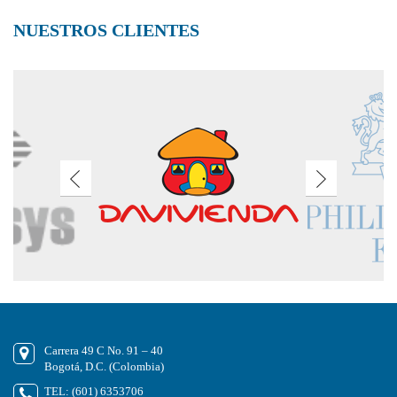
NUESTROS CLIENTES
Carrera 49 C No. 91 – 40
Bogotá, D.C. (Colombia)
TEL: (601) 6353706