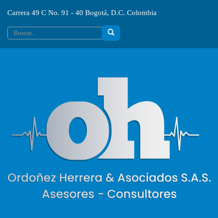
Carrera 49 C No. 91 - 40 Bogotá, D.C. Colombia