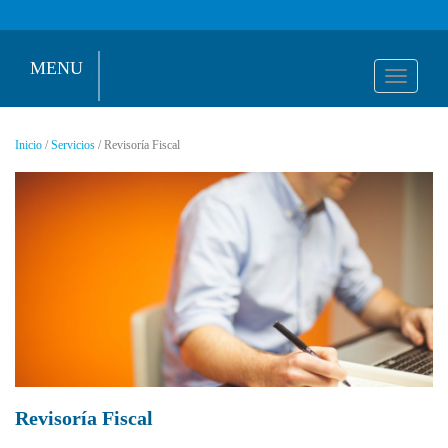
MENU
Toggl
naviga
Inicio
/
Servicios
/ Revisoría Fiscal
Revisoría Fiscal