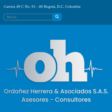
Carrera 49 C No. 91 - 40 Bogotá, D.C. Colombia