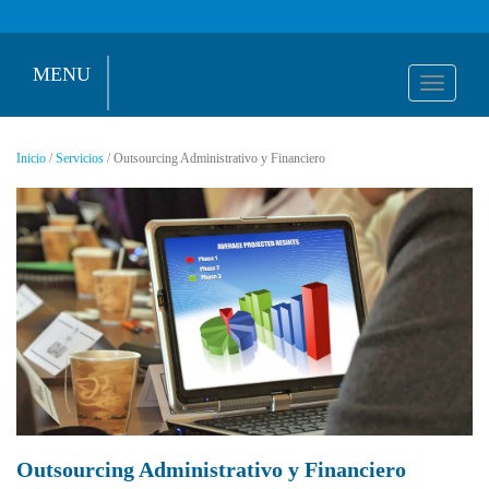
MENU
Toggl
naviga
Inicio
/
Servicios
/ Outsourcing Administrativo y Financiero
Outsourcing Administrativo y Financiero