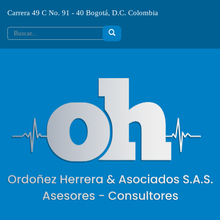
Carrera 49 C No. 91 - 40 Bogotá, D.C. Colombia